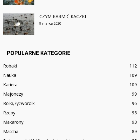
CZYM KARMIĆ KACZKI
9 marca 2020
POPULARNE KATEGORIE
Robaki
112
Nauka
109
Kariera
109
Majonezy
99
Rolki, łyżworolki
96
Rzepy
93
Makarony
93
Matcha
89