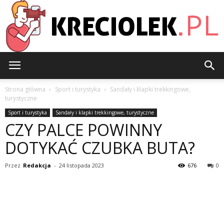
Kreciolek.pl
Strona główna
Sport i turystyka
Sandały i klapki trekkingowe,
turystyczne
Sport i turystyka
Sandały i klapki trekkingowe, turystyczne
CZY PALCE POWINNY
DOTYKAĆ CZUBKA BUTA?
Przez
Redakcja
-
24 listopada 2023
676
0