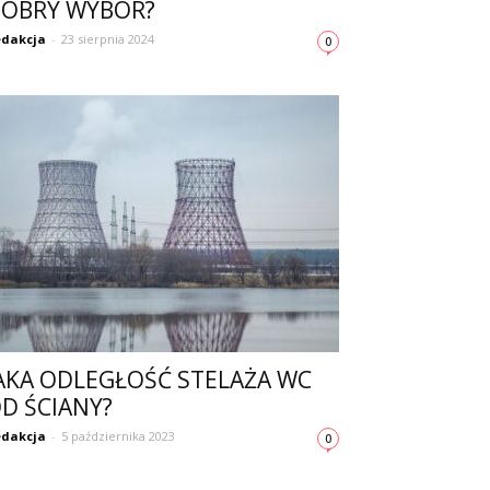
OBRY WYBÓR?
dakcja
-
23 sierpnia 2024
0
AKA ODLEGŁOŚĆ STELAŻA WC
D ŚCIANY?
dakcja
-
5 października 2023
0