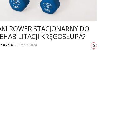
AKI ROWER STACJONARNY DO
EHABILITACJI KRĘGOSŁUPA?
dakcja
-
6 maja 2024
0