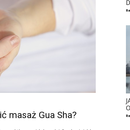
D
Re
J
O
obić masaż Gua Sha?
Re