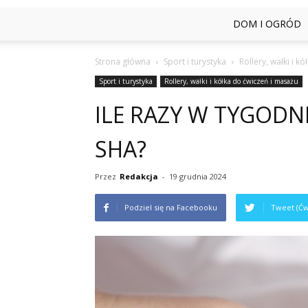
DOM I OGRÓD
Strona główna
Sport i turystyka
Rollery, wałki i k
Sport i turystyka
Rollery, wałki i kółka do ćwiczeń i masażu
ILE RAZY W TYGODN
SHA?
Przez
Redakcja
-
19 grudnia 2024
Podziel się na Facebooku
Tweet (Ćw