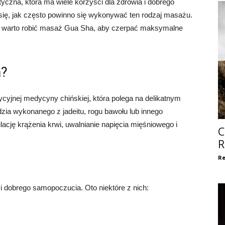
yczna, która ma wiele korzyści dla zdrowia i dobrego
ię, jak często powinno się wykonywać ten rodzaj masażu.
niu warto robić masaż Gua Sha, aby czerpać maksymalne
a?
cyjnej medycyny chińskiej, która polega na delikatnym
zia wykonanego z jadeitu, rogu bawołu lub innego
ację krążenia krwi, uwalnianie napięcia mięśniowego i
C
R
Re
 dobrego samopoczucia. Oto niektóre z nich: