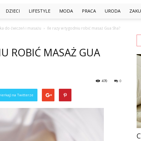
DZIECI
LIFESTYLE
MODA
PRACA
URODA
ZAKU
ółka do ćwiczeń i masażu
Ile razy w tygodniu robić masaż Gua Sha?
IU ROBIĆ MASAŻ GUA
470
0
ierkaj) na Twitterze
C