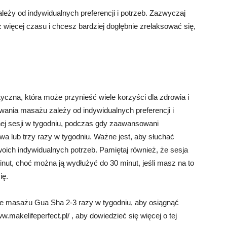
eży od indywidualnych preferencji i potrzeb. Zazwyczaj
z więcej czasu i chcesz bardziej dogłębnie zrelaksować się,
czna, która może przynieść wiele korzyści dla zdrowia i
nia masażu zależy od indywidualnych preferencji i
ej sesji w tygodniu, podczas gdy zaawansowani
lub trzy razy w tygodniu. Ważne jest, aby słuchać
woich indywidualnych potrzeb. Pamiętaj również, że sesja
ut, choć można ją wydłużyć do 30 minut, jeśli masz na to
ię.
ie masażu Gua Sha 2-3 razy w tygodniu, aby osiągnąć
ww.makelifeperfect.pl/ , aby dowiedzieć się więcej o tej