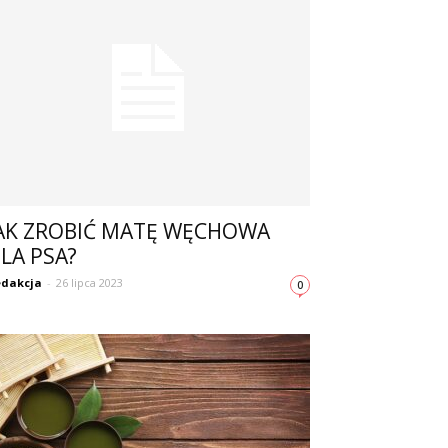
AK ZROBIĆ MATĘ WĘCHOWA
LA PSA?
dakcja
-
26 lipca 2023
0