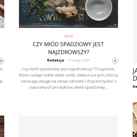
Miód
CZY MIÓD SPADZIOWY JEST
NAJZDROWSZY?
Redakcja
-
9 lutego 2024
0
0
ń,
Czy miód spadziowy jest najzdrowszy? To pytanie,
J
które zadaje sobie wiele osób, zwłaszcza tych, którzy
D
ąć
zwracają uwagę na swoje zdrowie i chcą korzystać z
Re
naturalnych produktów. Miód spadziowy...