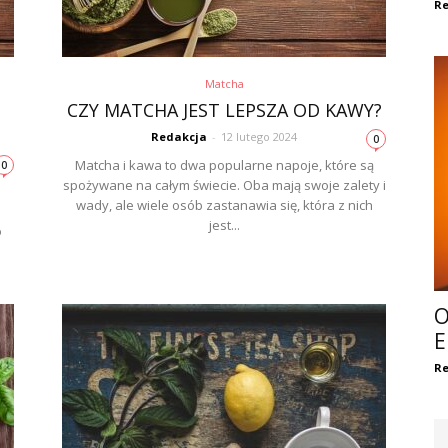
Re
Matcha
CZY MATCHA JEST LEPSZA OD KAWY?
Redakcja
-
12 lutego 2024
0
Matcha i kawa to dwa popularne napoje, które są
0
spożywane na całym świecie. Oba mają swoje zalety i
wady, ale wiele osób zastanawia się, która z nich
jest...
o
O
E
Re