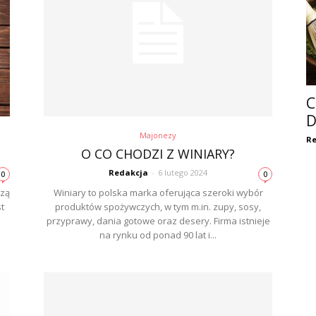
C
D
Majonezy
Re
O CO CHODZI Z WINIARY?
Redakcja
-
6 lutego 2024
0
0
szą
Winiary to polska marka oferująca szeroki wybór
t
produktów spożywczych, w tym m.in. zupy, sosy,
przyprawy, dania gotowe oraz desery. Firma istnieje
na rynku od ponad 90 lat i...