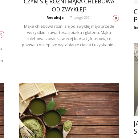
CZYM SIĘ RÓŻNI MĄKA CHLEBOWA
OD ZWYKŁEJ?
C
Redakcja
-
17 lutego 2024
P
0
Mąka chlebowa różni się od zwykłej mąki przede
Re
wszystkim zawartością białka i glutenu. Mąka
0
chlebowa zawiera więcej białka i glutenów, co
a
pozwala na lepsze wyrabianie ciasta i uzyskanie...
a
ch
J
S