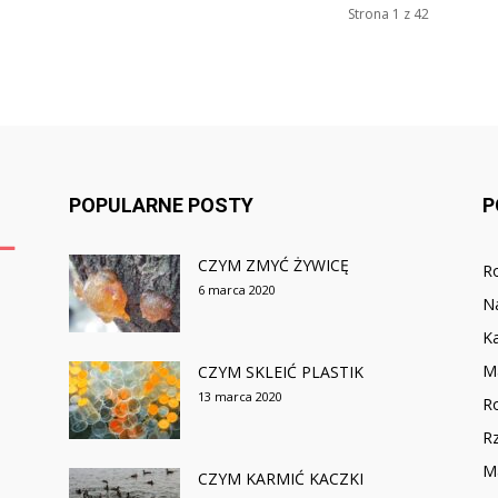
Strona 1 z 42
POPULARNE POSTY
P
CZYM ZMYĆ ŻYWICĘ
R
6 marca 2020
N
Ka
M
CZYM SKLEIĆ PLASTIK
13 marca 2020
Ro
R
M
CZYM KARMIĆ KACZKI