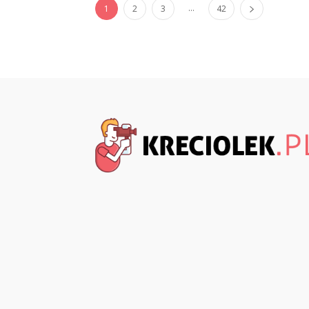
...
1
2
3
42