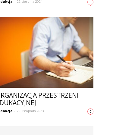
dakcja
-
22 sierpnia 2024
0
RGANIZACJA PRZESTRZENI
DUKACYJNEJ
dakcja
-
29 listopada 2023
0