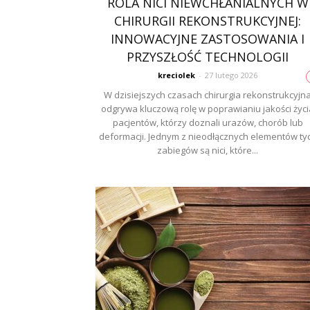
ROLA NICI NIEWCHŁANIALNYCH W
CHIRURGII REKONSTRUKCYJNEJ:
INNOWACYJNE ZASTOSOWANIA I
PRZYSZŁOŚĆ TECHNOLOGII
kreciolek
-
27 lutego 2026
W dzisiejszych czasach chirurgia rekonstrukcyjn
odgrywa kluczową rolę w poprawianiu jakości życi
pacjentów, którzy doznali urazów, chorób lub
deformacji. Jednym z nieodłącznych elementów ty
zabiegów są nici, które...