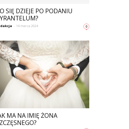
O SIĘ DZIEJE PO PODANIU
YRANTELUM?
dakcja
-
14 marca 2024
0
AK MA NA IMIĘ ŻONA
ZCZĘSNEGO?