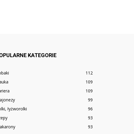
OPULARNE KATEGORIE
obaki
112
auka
109
riera
109
ajonezy
99
lki, łyżworolki
96
zepy
93
akarony
93