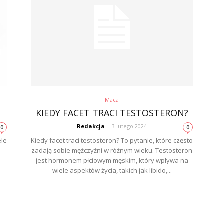
Maca
KIEDY FACET TRACI TESTOSTERON?
Redakcja
-
3 lutego 2024
0
0
ele
Kiedy facet traci testosteron? To pytanie, które często
zadają sobie mężczyźni w różnym wieku. Testosteron
m
jest hormonem płciowym męskim, który wpływa na
wiele aspektów życia, takich jak libido,...