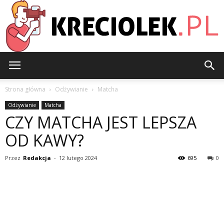
Kreciolek.pl
Strona główna
Odżywianie
Matcha
Odżywianie
Matcha
CZY MATCHA JEST LEPSZA
OD KAWY?
Przez
Redakcja
-
12 lutego 2024
695
0