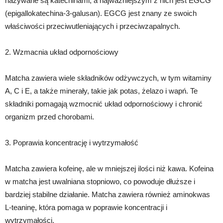
nazywane są katechinami, a najważniejszym z nich jest EGCG
(epigallokatechina-3-galusan). EGCG jest znany ze swoich
właściwości przeciwutleniających i przeciwzapalnych.
2. Wzmacnia układ odpornościowy
Matcha zawiera wiele składników odżywczych, w tym witaminy
A, C i E, a także minerały, takie jak potas, żelazo i wapń. Te
składniki pomagają wzmocnić układ odpornościowy i chronić
organizm przed chorobami.
3. Poprawia koncentrację i wytrzymałość
Matcha zawiera kofeinę, ale w mniejszej ilości niż kawa. Kofeina
w matcha jest uwalniana stopniowo, co powoduje dłuższe i
bardziej stabilne działanie. Matcha zawiera również aminokwas
L-teaninę, która pomaga w poprawie koncentracji i
wytrzymałości.