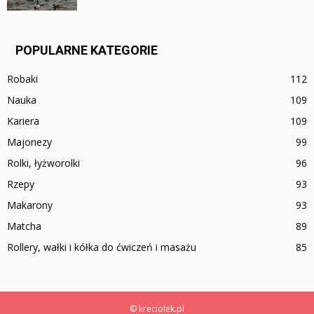
POPULARNE KATEGORIE
Robaki
112
Nauka
109
Kariera
109
Majonezy
99
Rolki, łyżworolki
96
Rzepy
93
Makarony
93
Matcha
89
Rollery, wałki i kółka do ćwiczeń i masażu
85
© kreciolek.pl