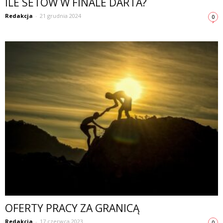
ILE SETOW W FINALE DARTA?
Redakcja
-
21 grudnia 2024
0
OFERTY PRACY ZA GRANICĄ
Redakcja
-
17 czerwca 2023
0