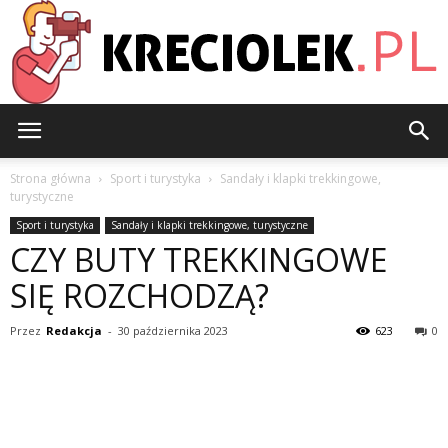
Kreciolek.pl
Strona główna
Sport i turystyka
Sandały i klapki trekkingowe,
turystyczne
Sport i turystyka
Sandały i klapki trekkingowe, turystyczne
CZY BUTY TREKKINGOWE
SIĘ ROZCHODZĄ?
Przez
Redakcja
-
30 października 2023
623
0