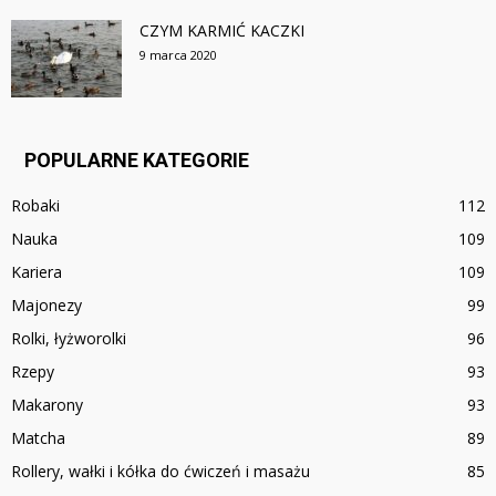
CZYM KARMIĆ KACZKI
9 marca 2020
POPULARNE KATEGORIE
Robaki
112
Nauka
109
Kariera
109
Majonezy
99
Rolki, łyżworolki
96
Rzepy
93
Makarony
93
Matcha
89
Rollery, wałki i kółka do ćwiczeń i masażu
85