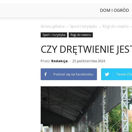
DOM I OGRÓD
Strona główna
Sport i turystyka
Rogi do roweru
Sport i turystyka
Rogi do roweru
CZY DRĘTWIENIE JES
Przez
Redakcja
-
23 października 2024
Podziel się na Facebooku
Tweet (Ćw