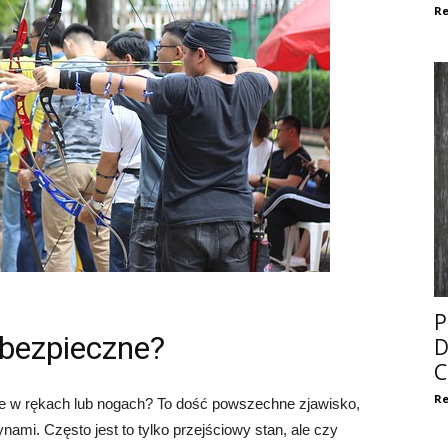
Re
P
ebezpieczne?
D
C
Re
ie w rękach lub nogach? To dość powszechne zjawisko,
mi. Często jest to tylko przejściowy stan, ale czy