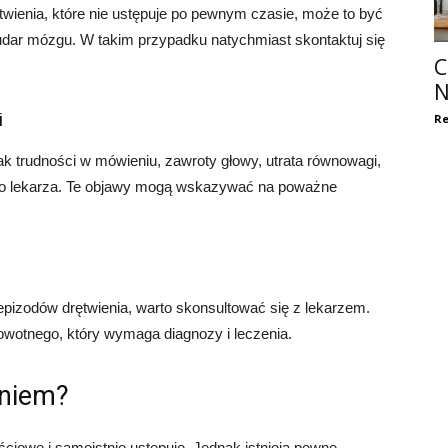
twienia, które nie ustępuje po pewnym czasie, może to być
udar mózgu. W takim przypadku natychmiast skontaktuj się
C
N
i
Re
jak trudności w mówieniu, zawroty głowy, utrata równowagi,
ę do lekarza. Te objawy mogą wskazywać na poważne
pizodów drętwienia, warto skonsultować się z lekarzem.
wotnego, który wymaga diagnozy i leczenia.
eniem?
ściowe i samoistnie ustępuje. Jednak istnieją pewne