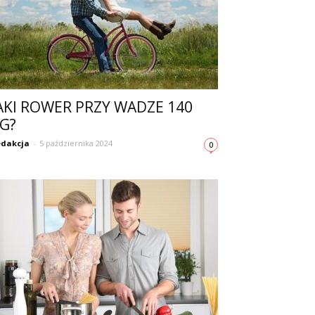
AKI ROWER PRZY WADZE 140
G?
dakcja
-
5 października 2024
0