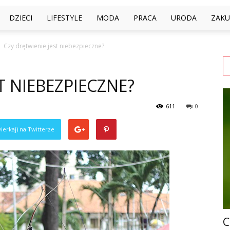
DZIECI
LIFESTYLE
MODA
PRACA
URODA
ZAKU
Czy drętwienie jest niebezpieczne?
T NIEBEZPIECZNE?
611
0
ierkaj) na Twitterze
C