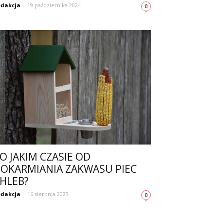
dakcja
-
19 października 2024
0
O JAKIM CZASIE OD
OKARMIANIA ZAKWASU PIEC
HLEB?
dakcja
-
16 sierpnia 2023
0