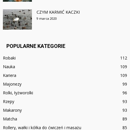
CZYM KARMIĆ KACZKI
9 marca 2020
POPULARNE KATEGORIE
Robaki
112
Nauka
109
Kariera
109
Majonezy
99
Rolki, łyżworolki
96
Rzepy
93
Makarony
93
Matcha
89
Rollery, wałki i kółka do ćwiczeń i masażu
85