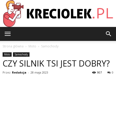
Kreciolek.pl
Strona główna
Moto
Samochody
Moto
Samochody
CZY SILNIK TSI JEST DOBRY?
Przez
Redakcja
-
28 maja 2023
907
0