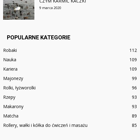
CZYM KARMIĆ KACZKI
9 marca 2020
POPULARNE KATEGORIE
Robaki
112
Nauka
109
Kariera
109
Majonezy
99
Rolki, łyżworolki
96
Rzepy
93
Makarony
93
Matcha
89
Rollery, wałki i kółka do ćwiczeń i masażu
85