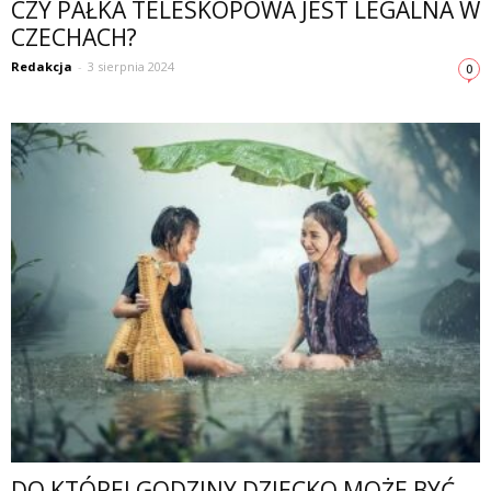
CZY PAŁKA TELESKOPOWA JEST LEGALNA W
CZECHACH?
Redakcja
-
3 sierpnia 2024
0
DO KTÓREJ GODZINY DZIECKO MOŻE BYĆ