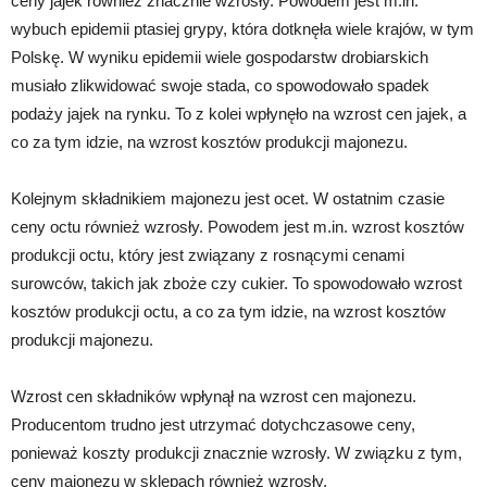
ceny jajek również znacznie wzrosły. Powodem jest m.in.
wybuch epidemii ptasiej grypy, która dotknęła wiele krajów, w tym
Polskę. W wyniku epidemii wiele gospodarstw drobiarskich
musiało zlikwidować swoje stada, co spowodowało spadek
podaży jajek na rynku. To z kolei wpłynęło na wzrost cen jajek, a
co za tym idzie, na wzrost kosztów produkcji majonezu.
Kolejnym składnikiem majonezu jest ocet. W ostatnim czasie
ceny octu również wzrosły. Powodem jest m.in. wzrost kosztów
produkcji octu, który jest związany z rosnącymi cenami
surowców, takich jak zboże czy cukier. To spowodowało wzrost
kosztów produkcji octu, a co za tym idzie, na wzrost kosztów
produkcji majonezu.
Wzrost cen składników wpłynął na wzrost cen majonezu.
Producentom trudno jest utrzymać dotychczasowe ceny,
ponieważ koszty produkcji znacznie wzrosły. W związku z tym,
ceny majonezu w sklepach również wzrosły.