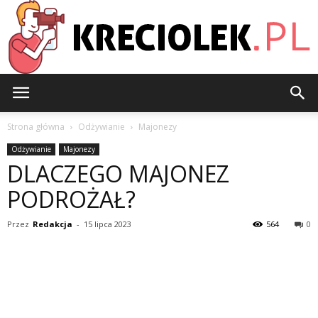
Kreciolek.pl
Strona główna
Odżywianie
Majonezy
Odżywianie
Majonezy
DLACZEGO MAJONEZ
PODROŻAŁ?
Przez
Redakcja
-
15 lipca 2023
564
0