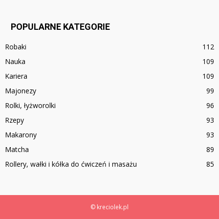
POPULARNE KATEGORIE
Robaki
112
Nauka
109
Kariera
109
Majonezy
99
Rolki, łyżworolki
96
Rzepy
93
Makarony
93
Matcha
89
Rollery, wałki i kółka do ćwiczeń i masażu
85
© kreciolek.pl