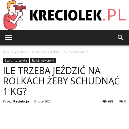
Kreciolek.pl
Strona główna
Sport i turystyka
Rolki, łyżworolki
Sport i turystyka
Rolki, łyżworolki
ILE TRZEBA JEŹDZIĆ NA
ROLKACH ŻEBY SCHUDNĄĆ
1 KG?
Przez
Redakcja
-
5 lipca 2024
698
0