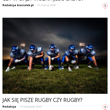
Redakcja kreciolek.pl
-
15 marca 2020
0
JAK SIĘ PISZE RUGBY CZY RUGBY?
Redakcja
-
15 listopada 2023
0