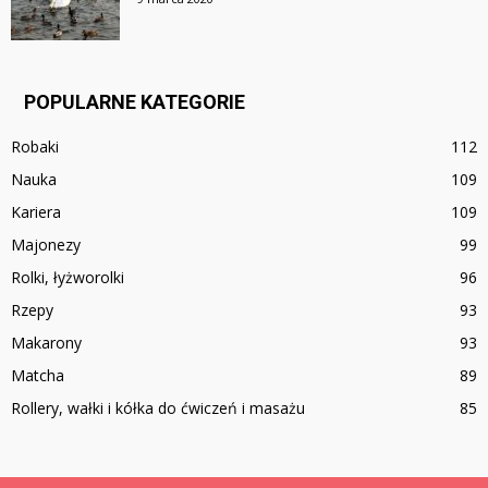
POPULARNE KATEGORIE
Robaki
112
Nauka
109
Kariera
109
Majonezy
99
Rolki, łyżworolki
96
Rzepy
93
Makarony
93
Matcha
89
Rollery, wałki i kółka do ćwiczeń i masażu
85