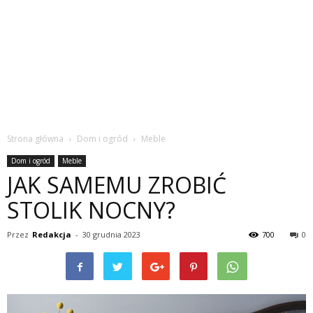
Strona główna
Dom i ogród
Meble
Dom i ogród
Meble
JAK SAMEMU ZROBIĆ
STOLIK NOCNY?
Przez
Redakcja
-
30 grudnia 2023
700
0