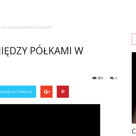
łości między półkami w szafie?
MIĘDZY PÓŁKAMI W
801
0
ierkaj) na Twitterze
C