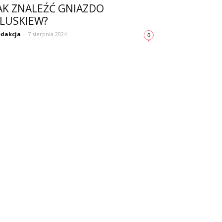
AK ZNALEŹĆ GNIAZDO
LUSKIEW?
dakcja
-
7 sierpnia 2024
0