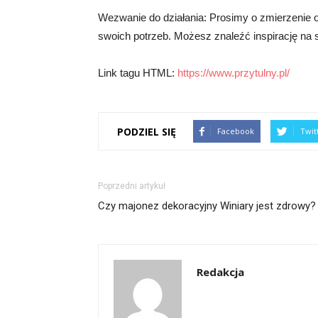
Wezwanie do działania: Prosimy o zmierzenie o
swoich potrzeb. Możesz znaleźć inspirację na st
Link tagu HTML:
https://www.przytulny.pl/
PODZIEL SIĘ
Facebook
Twit
Poprzedni artykuł
Czy majonez dekoracyjny Winiary jest zdrowy?
Redakcja