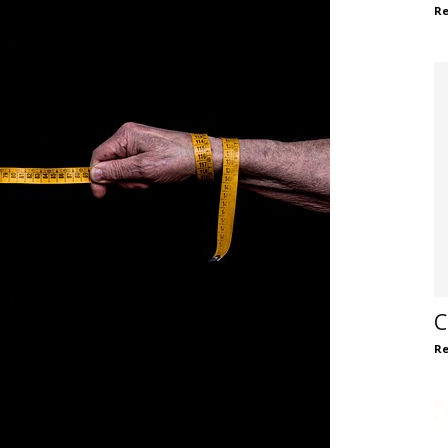
Re
C
Re