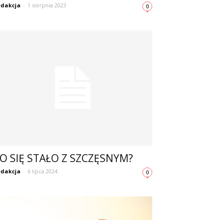
dakcja
-
1 sierpnia 2023
0
O SIĘ STAŁO Z SZCZĘSNYM?
dakcja
-
6 lipca 2024
0