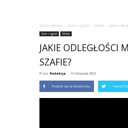
Strona główna
Dom i ogród
Meble
Jakie odleg
Dom i ogród
Meble
JAKIE ODLEGŁOŚCI 
SZAFIE?
Przez
Redakcja
-
15 listopada 2023
Podziel się na Facebooku
Tweet (Ćw