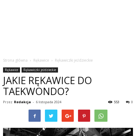
Strona główna
Rękawice
Rękawiczki jeździeckie
Rękawice
Rękawiczki jeździeckie
JAKIE RĘKAWICE DO
TAEKWONDO?
Przez
Redakcja
-
6 listopada 2024
553
0