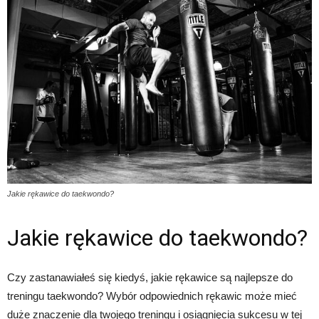
Jakie rękawice do taekwondo?
Jakie rękawice do taekwondo?
Czy zastanawiałeś się kiedyś, jakie rękawice są najlepsze do
treningu taekwondo? Wybór odpowiednich rękawic może mieć
duże znaczenie dla twojego treningu i osiągnięcia sukcesu w tej