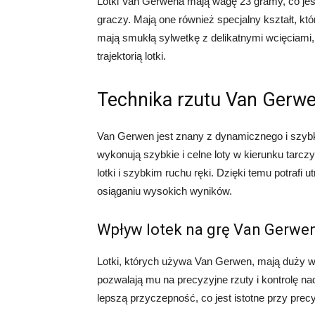
Lotki Van Gerwena mają wagę 23 gramy, co jes
graczy. Mają one również specjalny kształt, któ
mają smukłą sylwetkę z delikatnymi wcięciami, 
trajektorią lotki.
Technika rzutu Van Gerw
Van Gerwen jest znany z dynamicznego i szybkieg
wykonują szybkie i celne loty w kierunku tarcz
lotki i szybkim ruchu ręki. Dzięki temu potraf
osiąganiu wysokich wyników.
Wpływ lotek na grę Van Gerwe
Lotki, których używa Van Gerwen, mają duży wp
pozwalają mu na precyzyjne rzuty i kontrolę nad
lepszą przyczepność, co jest istotne przy prec