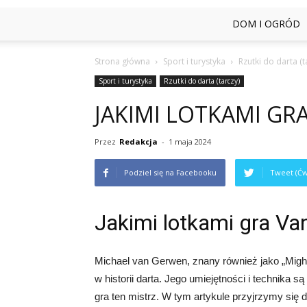
DOM I OGRÓD
Strona główna
Sport i turystyka
Rzutki do darta (t
Sport i turystyka
Rzutki do darta (tarczy)
JAKIMI LOTKAMI GR
Przez
Redakcja
-
1 maja 2024
Podziel się na Facebooku
Tweet (Ćw
Jakimi lotkami gra V
Michael van Gerwen, znany również jako „Might
w historii darta. Jego umiejętności i technika s
gra ten mistrz. W tym artykule przyjrzymy się 