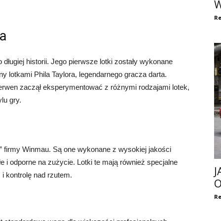
W
Re
na
długiej historii. Jego pierwsze lotki zostały wykonane
ny lotkami Phila Taylora, legendarnego gracza darta.
erwen zaczął eksperymentować z różnymi rodzajami lotek,
lu gry.
” firmy Winmau. Są one wykonane z wysokiej jakości
e i odporne na zużycie. Lotki te mają również specjalne
J
i kontrolę nad rzutem.
O
Re