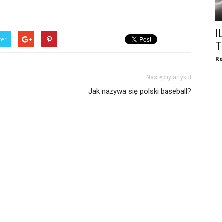
I
ter
T
Re
Następny artykuł
Jak nazywa się polski baseball?