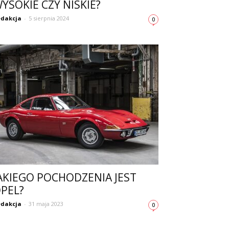
YSOKIE CZY NISKIE?
dakcja
-
5 sierpnia 2024
0
AKIEGO POCHODZENIA JEST
PEL?
dakcja
-
31 maja 2023
0