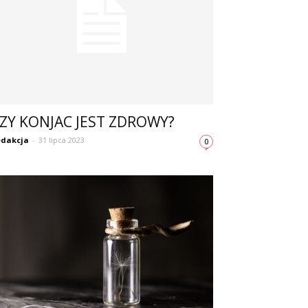
ZY KONJAC JEST ZDROWY?
dakcja
-
31 lipca 2023
0