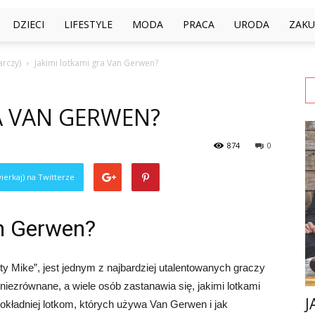
DZIECI
LIFESTYLE
MODA
PRACA
URODA
ZAKU
arczy)
Jakimi lotkami gra Van Gerwen?
A VAN GERWEN?
874
0
ierkaj) na Twitterze
an Gerwen?
y Mike”, jest jednym z najbardziej utalentowanych graczy
ą niezrównane, a wiele osób zastanawia się, jakimi lotkami
J
dokładniej lotkom, których używa Van Gerwen i jak