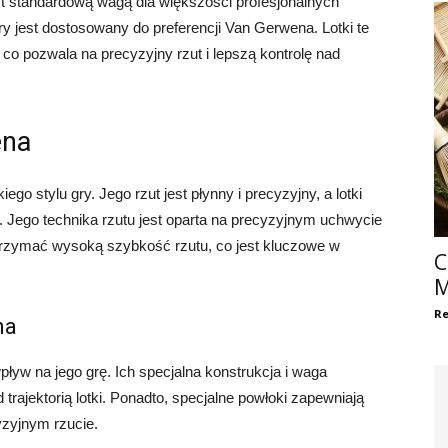
t standardową wagą dla większości profesjonalnych
ry jest dostosowany do preferencji Van Gerwena. Lotki te
co pozwala na precyzyjny rzut i lepszą kontrolę nad
ena
o stylu gry. Jego rzut jest płynny i precyzyjny, a lotki
y. Jego technika rzutu jest oparta na precyzyjnym uchwycie
i utrzymać wysoką szybkość rzutu, co jest kluczowe w
C
M
Re
na
ływ na jego grę. Ich specjalna konstrukcja i waga
 trajektorią lotki. Ponadto, specjalne powłoki zapewniają
yzyjnym rzucie.