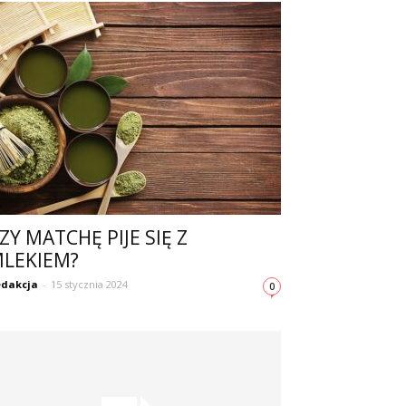
ZY MATCHĘ PIJE SIĘ Z
LEKIEM?
dakcja
-
15 stycznia 2024
0