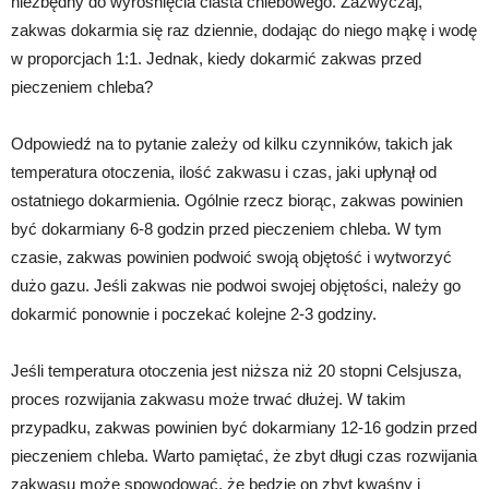
niezbędny do wyrośnięcia ciasta chlebowego. Zazwyczaj,
zakwas dokarmia się raz dziennie, dodając do niego mąkę i wodę
w proporcjach 1:1. Jednak, kiedy dokarmić zakwas przed
pieczeniem chleba?
Odpowiedź na to pytanie zależy od kilku czynników, takich jak
temperatura otoczenia, ilość zakwasu i czas, jaki upłynął od
ostatniego dokarmienia. Ogólnie rzecz biorąc, zakwas powinien
być dokarmiany 6-8 godzin przed pieczeniem chleba. W tym
czasie, zakwas powinien podwoić swoją objętość i wytworzyć
dużo gazu. Jeśli zakwas nie podwoi swojej objętości, należy go
dokarmić ponownie i poczekać kolejne 2-3 godziny.
Jeśli temperatura otoczenia jest niższa niż 20 stopni Celsjusza,
proces rozwijania zakwasu może trwać dłużej. W takim
przypadku, zakwas powinien być dokarmiany 12-16 godzin przed
pieczeniem chleba. Warto pamiętać, że zbyt długi czas rozwijania
zakwasu może spowodować, że będzie on zbyt kwaśny i