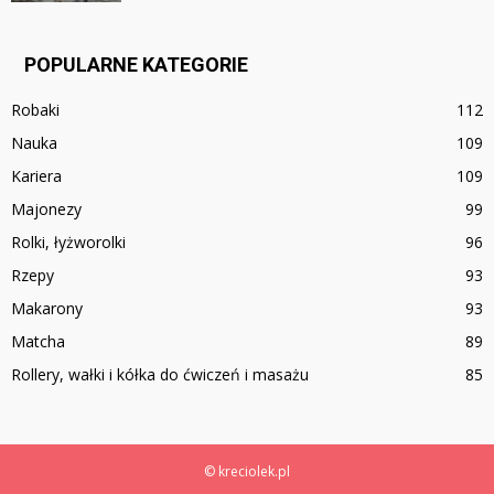
POPULARNE KATEGORIE
Robaki
112
Nauka
109
Kariera
109
Majonezy
99
Rolki, łyżworolki
96
Rzepy
93
Makarony
93
Matcha
89
Rollery, wałki i kółka do ćwiczeń i masażu
85
© kreciolek.pl