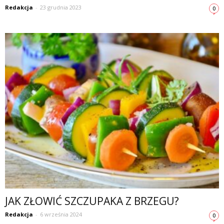
Redakcja
-
23 grudnia 2023
0
JAK ZŁOWIĆ SZCZUPAKA Z BRZEGU?
Redakcja
-
6 września 2024
0