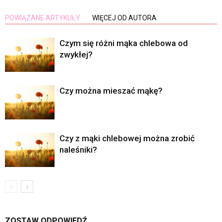
POWIĄZANE ARTYKUŁY
WIĘCEJ OD AUTORA
Czym się różni mąka chlebowa od
zwykłej?
Czy można mieszać mąkę?
Czy z mąki chlebowej można zrobić
naleśniki?
ZOSTAW ODPOWIEDŹ