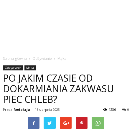
Strona główna
Odżywianie
Mąka
Odżywianie
Mąka
PO JAKIM CZASIE OD
DOKARMIANIA ZAKWASU
PIEC CHLEB?
Przez
Redakcja
-
16 sierpnia 2023
1236
0